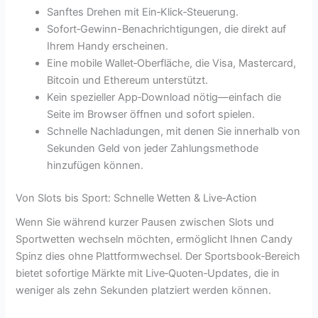
Sanftes Drehen mit Ein‑Klick‑Steuerung.
Sofort‑Gewinn-Benachrichtigungen, die direkt auf
Ihrem Handy erscheinen.
Eine mobile Wallet‑Oberfläche, die Visa, Mastercard,
Bitcoin und Ethereum unterstützt.
Kein spezieller App‑Download nötig—einfach die
Seite im Browser öffnen und sofort spielen.
Schnelle Nachladungen, mit denen Sie innerhalb von
Sekunden Geld von jeder Zahlungsmethode
hinzufügen können.
Von Slots bis Sport: Schnelle Wetten & Live‑Action
Wenn Sie während kurzer Pausen zwischen Slots und
Sportwetten wechseln möchten, ermöglicht Ihnen Candy
Spinz dies ohne Plattformwechsel. Der Sportsbook‑Bereich
bietet sofortige Märkte mit Live‑Quoten‑Updates, die in
weniger als zehn Sekunden platziert werden können.