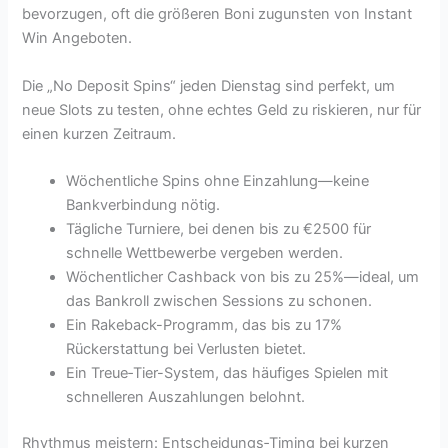
bevorzugen, oft die größeren Boni zugunsten von Instant
Win Angeboten.
Die „No Deposit Spins“ jeden Dienstag sind perfekt, um
neue Slots zu testen, ohne echtes Geld zu riskieren, nur für
einen kurzen Zeitraum.
Wöchentliche Spins ohne Einzahlung—keine
Bankverbindung nötig.
Tägliche Turniere, bei denen bis zu €2500 für
schnelle Wettbewerbe vergeben werden.
Wöchentlicher Cashback von bis zu 25%—ideal, um
das Bankroll zwischen Sessions zu schonen.
Ein Rakeback-Programm, das bis zu 17%
Rückerstattung bei Verlusten bietet.
Ein Treue‑Tier-System, das häufiges Spielen mit
schnelleren Auszahlungen belohnt.
Rhythmus meistern: Entscheidungs‑Timing bei kurzen