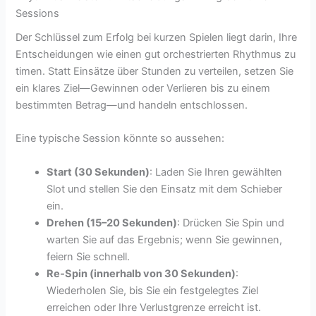
Sessions
Der Schlüssel zum Erfolg bei kurzen Spielen liegt darin, Ihre
Entscheidungen wie einen gut orchestrierten Rhythmus zu
timen. Statt Einsätze über Stunden zu verteilen, setzen Sie
ein klares Ziel—Gewinnen oder Verlieren bis zu einem
bestimmten Betrag—und handeln entschlossen.
Eine typische Session könnte so aussehen:
Start (30 Sekunden)
: Laden Sie Ihren gewählten
Slot und stellen Sie den Einsatz mit dem Schieber
ein.
Drehen (15–20 Sekunden)
: Drücken Sie Spin und
warten Sie auf das Ergebnis; wenn Sie gewinnen,
feiern Sie schnell.
Re‑Spin (innerhalb von 30 Sekunden)
:
Wiederholen Sie, bis Sie ein festgelegtes Ziel
erreichen oder Ihre Verlustgrenze erreicht ist.