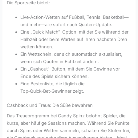
Die Sportseite bietet:
Live‑Action‑Wetten auf Fußball, Tennis, Basketball—
und mehr—alle sofort nach Quoten‑Update.
Eine „Quick Match“-Option, mit der Sie während der
Halbzeit oder beim Warten auf Ihren nächsten Dreh
wetten können.
Ein Wettschein, der sich automatisch aktualisiert,
wenn sich Quoten in Echtzeit ändern.
Ein „Cashout“-Button, mit dem Sie Gewinne vor
Ende des Spiels sichern können.
Eine Bestenliste, die täglich die
Top‑Quick‑Bet‑Gewinner zeigt.
Cashback und Treue: Die Süße bewahren
Das Treueprogramm bei Candy Spinz belohnt Spieler, die
kurze, aber häufige Sessions machen. Während Sie Punkte
durch Spins oder Wetten sammeln, schalten Sie Stufen frei,