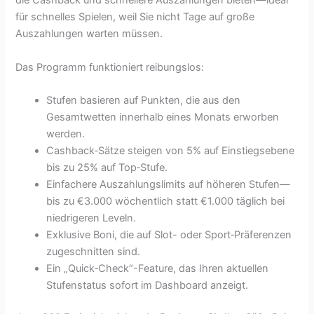
die Cashback und schnellere Auszahlungen bieten—ideal
für schnelles Spielen, weil Sie nicht Tage auf große
Auszahlungen warten müssen.
Das Programm funktioniert reibungslos:
Stufen basieren auf Punkten, die aus den
Gesamtwetten innerhalb eines Monats erworben
werden.
Cashback‑Sätze steigen von 5% auf Einstiegsebene
bis zu 25% auf Top‑Stufe.
Einfachere Auszahlungslimits auf höheren Stufen—
bis zu €3.000 wöchentlich statt €1.000 täglich bei
niedrigeren Leveln.
Exklusive Boni, die auf Slot- oder Sport‑Präferenzen
zugeschnitten sind.
Ein „Quick‑Check“-Feature, das Ihren aktuellen
Stufenstatus sofort im Dashboard anzeigt.