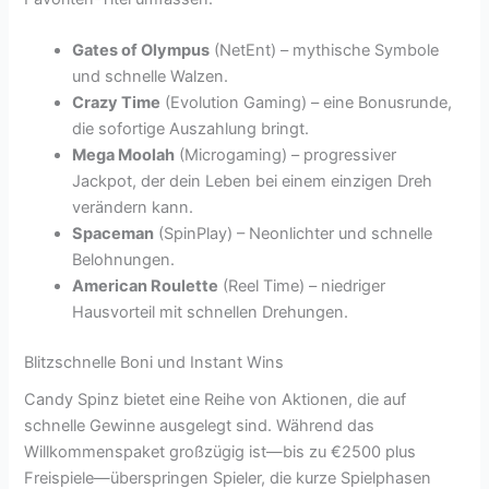
Gates of Olympus
(NetEnt) – mythische Symbole
und schnelle Walzen.
Crazy Time
(Evolution Gaming) – eine Bonusrunde,
die sofortige Auszahlung bringt.
Mega Moolah
(Microgaming) – progressiver
Jackpot, der dein Leben bei einem einzigen Dreh
verändern kann.
Spaceman
(SpinPlay) – Neonlichter und schnelle
Belohnungen.
American Roulette
(Reel Time) – niedriger
Hausvorteil mit schnellen Drehungen.
Blitzschnelle Boni und Instant Wins
Candy Spinz bietet eine Reihe von Aktionen, die auf
schnelle Gewinne ausgelegt sind. Während das
Willkommenspaket großzügig ist—bis zu €2500 plus
Freispiele—überspringen Spieler, die kurze Spielphasen