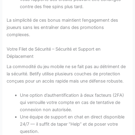
contre des free spins plus tard.
La simplicité de ces bonus maintient l’engagement des
joueurs sans les entraîner dans des promotions
complexes.
Votre Filet de Sécurité – Sécurité et Support en
Déplacement
La commodité du jeu mobile ne se fait pas au détriment de
la sécurité. Betify utilise plusieurs couches de protection
conçues pour un accès rapide mais une défense robuste.
Une option d’authentification à deux facteurs (2FA)
qui verrouille votre compte en cas de tentative de
connexion non autorisée.
Une équipe de support en chat en direct disponible
24/7 — il suffit de taper “Help” et de poser votre
question.