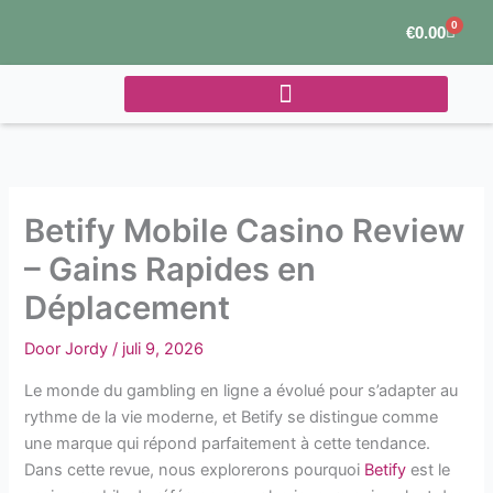
Ga
0
Winke
€
0.00
naar
de
inhoud
Betify Mobile Casino Review
– Gains Rapides en
Déplacement
Door
Jordy
/
juli 9, 2026
Le monde du gambling en ligne a évolué pour s’adapter au
rythme de la vie moderne, et Betify se distingue comme
une marque qui répond parfaitement à cette tendance.
Dans cette revue, nous explorerons pourquoi
Betify
est le