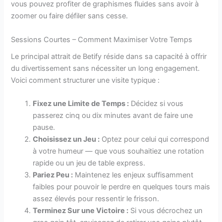
vous pouvez profiter de graphismes fluides sans avoir à
zoomer ou faire défiler sans cesse.
Sessions Courtes – Comment Maximiser Votre Temps
Le principal attrait de Betify réside dans sa capacité à offrir
du divertissement sans nécessiter un long engagement.
Voici comment structurer une visite typique :
Fixez une Limite de Temps :
Décidez si vous
passerez cinq ou dix minutes avant de faire une
pause.
Choisissez un Jeu :
Optez pour celui qui correspond
à votre humeur — que vous souhaitiez une rotation
rapide ou un jeu de table express.
Pariez Peu :
Maintenez les enjeux suffisamment
faibles pour pouvoir le perdre en quelques tours mais
assez élevés pour ressentir le frisson.
Terminez Sur une Victoire :
Si vous décrochez un