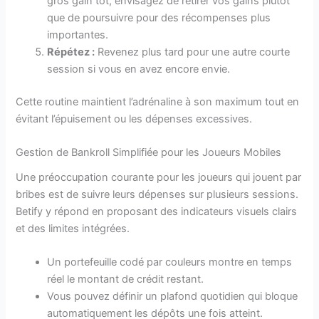
gros gain tôt, envisagez de retirer vos gains plutôt
que de poursuivre pour des récompenses plus
importantes.
Répétez :
Revenez plus tard pour une autre courte
session si vous en avez encore envie.
Cette routine maintient l’adrénaline à son maximum tout en
évitant l’épuisement ou les dépenses excessives.
Gestion de Bankroll Simplifiée pour les Joueurs Mobiles
Une préoccupation courante pour les joueurs qui jouent par
bribes est de suivre leurs dépenses sur plusieurs sessions.
Betify y répond en proposant des indicateurs visuels clairs
et des limites intégrées.
Un portefeuille codé par couleurs montre en temps
réel le montant de crédit restant.
Vous pouvez définir un plafond quotidien qui bloque
automatiquement les dépôts une fois atteint.