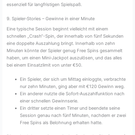
essenziell für langfristigen Spielspaß.
9. Spieler‑Stories – Gewinne in einer Minute
Eine typische Session beginnt vielleicht mit einem
schnellen „Crash“-Spin, der innerhalb von fünf Sekunden
eine doppelte Auszahlung bringt. Innerhalb von zehn
Minuten könnte der Spieler genug Free Spins gesammelt
haben, um einen Mini‑Jackpot auszulösen, und das alles
bei einem Einsatzlimit von unter €50.
Ein Spieler, der sich um Mittag einloggte, verbrachte
nur zehn Minuten, ging aber mit €120 Gewinn weg.
Ein anderer nutzte die Sofort‑Auszahlfunktion nach
einer schnellen Gewinnserie.
Ein dritter setzte einen Timer und beendete seine
Session genau nach fünf Minuten, nachdem er zwei
Free Spins als Belohnung erhalten hatte.