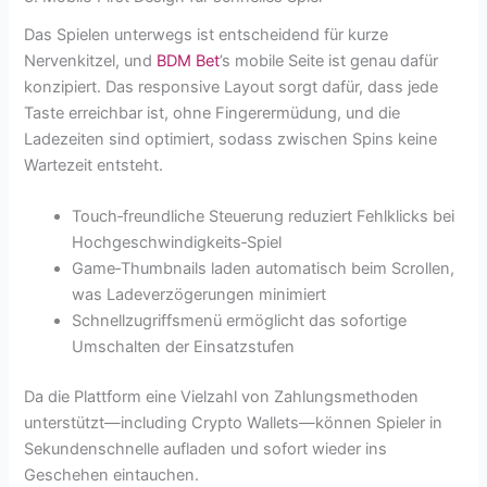
Das Spielen unterwegs ist entscheidend für kurze
Nervenkitzel, und
BDM Bet
’s mobile Seite ist genau dafür
konzipiert. Das responsive Layout sorgt dafür, dass jede
Taste erreichbar ist, ohne Fingerermüdung, und die
Ladezeiten sind optimiert, sodass zwischen Spins keine
Wartezeit entsteht.
Touch‑freundliche Steuerung reduziert Fehlklicks bei
Hochgeschwindigkeits‑Spiel
Game‑Thumbnails laden automatisch beim Scrollen,
was Ladeverzögerungen minimiert
Schnellzugriffsmenü ermöglicht das sofortige
Umschalten der Einsatzstufen
Da die Plattform eine Vielzahl von Zahlungsmethoden
unterstützt—including Crypto Wallets—können Spieler in
Sekundenschnelle aufladen und sofort wieder ins
Geschehen eintauchen.