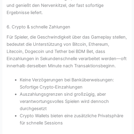
und genießt den Nervenkitzel, der fast sofortige
Ergebnisse liefert.
6. Crypto & schnelle Zahlungen
Für Spieler, die Geschwindigkeit über das Gameplay stellen,
bedeutet die Unterstützung von Bitcoin, Ethereum,
Litecoin, Dogecoin und Tether bei BDM Bet, dass
Einzahlungen in Sekundenschnelle verarbeitet werden—oft
innerhalb derselben Minute nach Transaktionsbeginn.
Keine Verzögerungen bei Banküberweisungen:
Sofortige Crypto‑Einzahlungen
Auszahlungsgrenzen sind großzügig, aber
verantwortungsvolles Spielen wird dennoch
durchgesetzt
Crypto Wallets bieten eine zusätzliche Privatsphäre
für schnelle Sessions