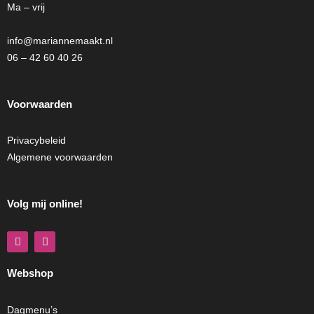
Ma – vrij
info@mariannemaakt.nl
06 – 42 60 40 26
Voorwaarden
Privacybeleid
Algemene voorwaarden
Volg mij online!
F
I
a
n
c
s
e
t
Webshop
b
a
o
g
o
r
k
a
Dagmenu’s