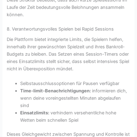
Laufe der Zeit bedeutungsvolle Belohnungen ansammeln
können.
8. Verantwortungsvolles Spielen bei Rapid Sessions
Die Plattform bietet integrierte Limits, die Spielern helfen,
innerhalb ihrer gewünschten Spielzeit und ihres Bankroll-
Budgets zu bleiben. Das Setzen eines Session-Timers oder
eines Einsatzlimits stellt sicher, dass selbst intensives Spiel
nicht in Überexposition mündet.
Selbstausschlussoptionen für Pausen verfügbar
Time‑limit‑Benachrichtigungen:
informieren dich,
wenn deine voreingestellten Minuten abgelaufen
sind
Einsatzlimits:
verhindern versehentliche hohe
Wetten beim schnellen Spiel
Dieses Gleichgewicht zwischen Spannung und Kontrolle ist