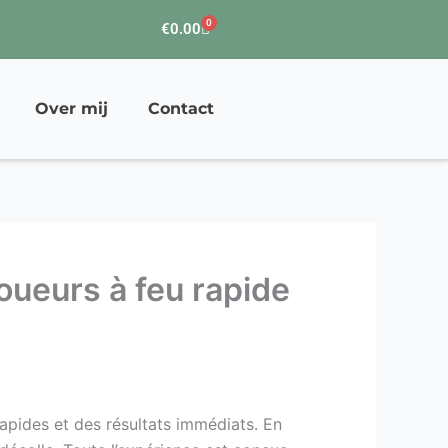
0
Winkelwagen
€
0.00
Over mij
Contact
oueurs à feu rapide
rapides et des résultats immédiats. En