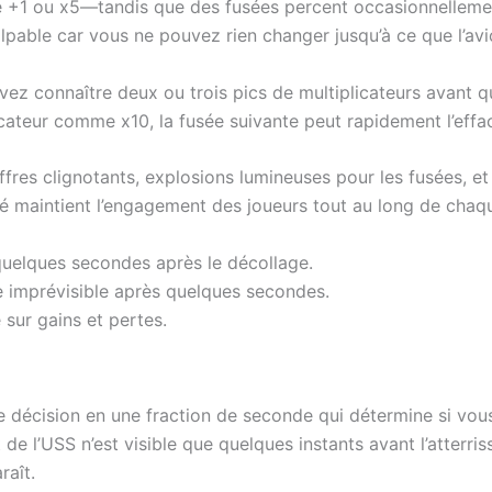
 +1 ou x5—tandis que des fusées percent occasionnellemen
lpable car vous ne pouvez rien changer jusqu’à ce que l’avio
ez connaître deux ou trois pics de multiplicateurs avant q
ateur comme x10, la fusée suivante peut rapidement l’effac
hiffres clignotants, explosions lumineuses pour les fusées, 
té maintient l’engagement des joueurs tout au long de chaq
quelques secondes après le décollage.
e imprévisible après quelques secondes.
 sur gains et pertes.
e décision en une fraction de seconde qui détermine si vou
de l’USS n’est visible que quelques instants avant l’atterr
raît.