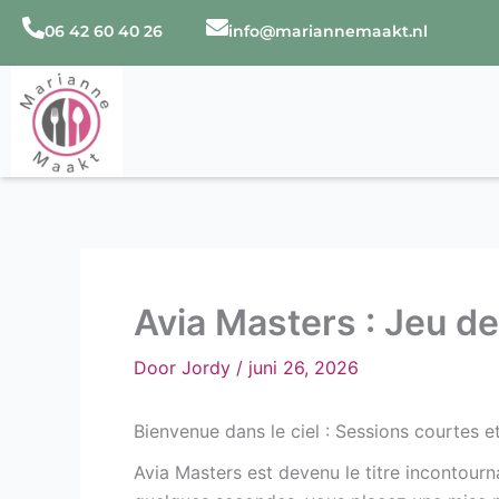
Ga
06 42 60 40 26
info@mariannemaakt.nl
naar
de
inhoud
Avia Masters : Jeu de
Door
Jordy
/
juni 26, 2026
Bienvenue dans le ciel : Sessions courtes e
Avia Masters est devenu le titre incontourn