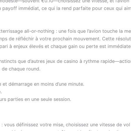
odeste—souvent €0.10—choisissez une vitesse, et l’avion d
n payoff immédiat, ce qui la rend parfaite pour ceux qui aim
terrissage all-or-nothing : une fois que l’avion touche la mer
ps de réfléchir à votre prochain mouvement. Cette résolut
 pari à enjeux élevés et chaque gain ou perte est immédiate
stincts que d’autres jeux de casino à rythme rapide—action 
in de chaque round.
 et démarrage en moins d’une minute.
.
rs parties en une seule session.
: vous définissez votre mise, choisissez une vitesse de vol