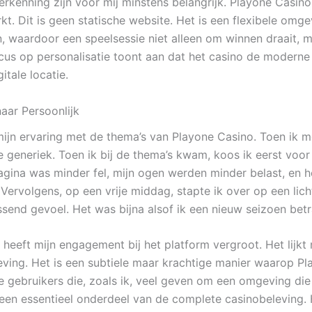
herkenning zijn voor mij minstens belangrijk. Playone Casin
kt. Dit is geen statische website. Het is een flexibele omge
en, waardoor een speelsessie niet alleen om winnen draait
cus op personalisatie toont aan dat het casino de moderne s
itale locatie.
aar Persoonlijk
 mijn ervaring met de thema’s van Playone Casino. Toen ik
je generiek. Toen ik bij de thema’s kwam, koos ik eerst vo
agina was minder fel, mijn ogen werden minder belast, en 
Vervolgens, op een vrije middag, stapte ik over op een li
ssend gevoel. Het was bijna alsof ik een nieuw seizoen betr
heeft mijn engagement bij het platform vergroot. Het lijk
eving. Het is een subtiele maar krachtige manier waarop Pl
he gebruikers die, zoals ik, veel geven om een omgeving die
 een essentieel onderdeel van de complete casinobeleving.