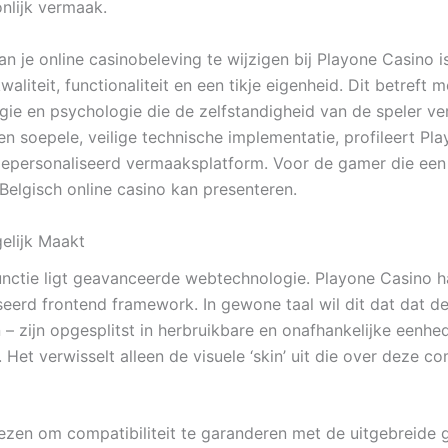
nlijk vermaak.
an je online casinobeleving te wijzigen bij Playone Casino i
aliteit, functionaliteit en een tikje eigenheid. Dit betreft 
gie en psychologie die de zelfstandigheid van de speler ve
en soepele, veilige technische implementatie, profileert Pla
epersonaliseerd vermaaksplatform. Voor de gamer die een 
Belgisch online casino kan presenteren.
elijk Maakt
efunctie ligt geavanceerde webtechnologie. Playone Casino 
rd frontend framework. In gewone taal wil dit dat dat de
 – zijn opgesplitst in herbruikbare en onafhankelijke eenhed
Het verwisselt alleen de visuele ‘skin’ uit die over deze c
zen om compatibiliteit te garanderen met de uitgebreide g