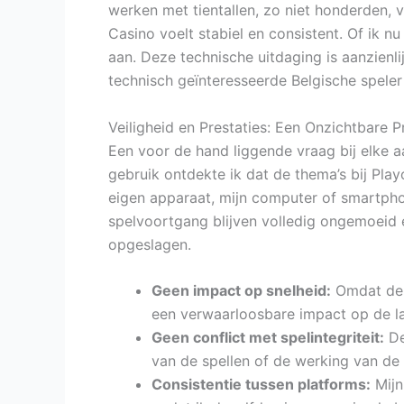
werken met tientallen, zo niet honderden, v
Casino voelt stabiel en consistent. Of ik nu
aan. Deze technische uitdaging is aanzienli
technisch geïnteresseerde Belgische speler 
Veiligheid en Prestaties: Een Onzichtbare Pr
Een voor de hand liggende vraag bij elke aa
gebruik ontdekte ik dat de thema’s bij Play
eigen apparaat, mijn computer of smartpho
spelvoortgang blijven volledig ongemoeid e
opgeslagen.
Geen impact op snelheid:
Omdat de t
een verwaarloosbare impact op de la
Geen conflict met spelintegriteit:
De
van de spellen of de werking van de 
Consistentie tussen platforms:
Mijn