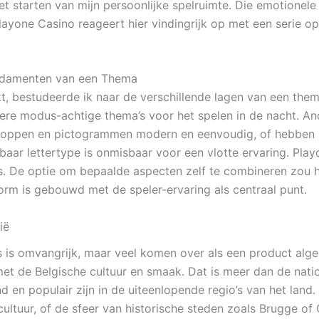
t starten van mijn persoonlijke spelruimte. Die emotionele 
layone Casino reageert hier vindingrijk op met een serie op
undamenten van een Thema
t, bestudeerde ik naar de verschillende lagen van een thema
re modus-achtige thema’s voor het spelen in de nacht. An
e knoppen en pictogrammen modern en eenvoudig, of hebben z
baar lettertype is onmisbaar voor een vlotte ervaring. Pla
. De optie om bepaalde aspecten zelf te combineren zou h
form is gebouwd met de speler-ervaring als centraal punt.
ië
s is omvangrijk, maar veel komen over als een product alg
et de Belgische cultuur en smaak. Dat is meer dan de nati
 en populair zijn in de uiteenlopende regio’s van het land
ultuur, of de sfeer van historische steden zoals Brugge of 