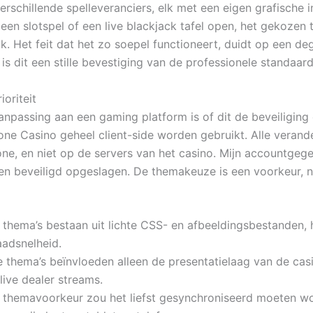
erschillende spelleveranciers, elk met een eigen grafische 
 een slotspel of een live blackjack tafel open, het gekozen 
jk. Het feit dat het zo soepel functioneert, duidt op een de
is dit een stille bevestiging van de professionele standaar
ioriteit
npassing aan een gaming platform is of dit de beveiliging o
one Casino geheel client-side worden gebruikt. Alle verande
ne, en niet op de servers van het casino. Mijn accountgege
n beveiligd opgeslagen. De themakeuze is een voorkeur, net 
hema’s bestaan uit lichte CSS- en afbeeldingsbestanden, 
adsnelheid.
 thema’s beïnvloeden alleen de presentatielaag van de cas
live dealer streams.
 themavoorkeur zou het liefst gesynchroniseerd moeten wor