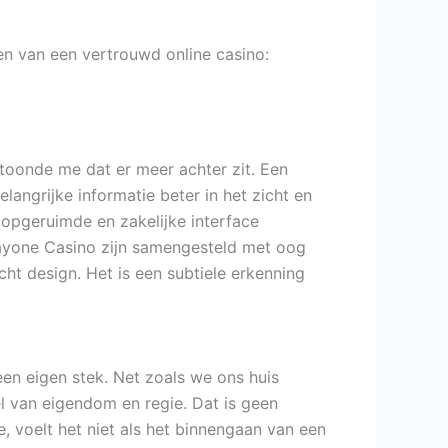
en van een vertrouwd online casino:
 toonde me dat er meer achter zit. Een
angrijke informatie beter in het zicht en
 opgeruimde en zakelijke interface
Playone Casino zijn samengesteld met oog
cht design. Het is een subtiele erkenning
en eigen stek. Net zoals we ons huis
el van eigendom en regie. Dat is geen
e, voelt het niet als het binnengaan van een