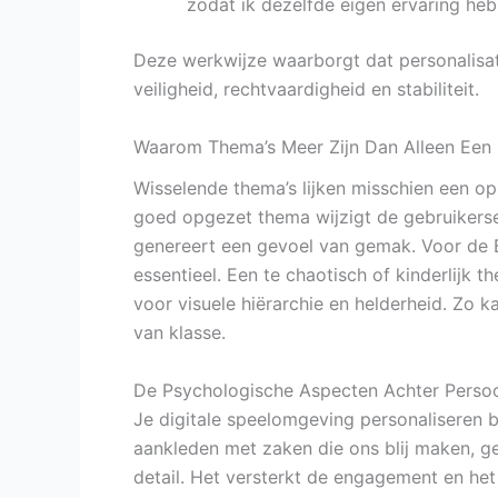
zodat ik dezelfde eigen ervaring heb 
Deze werkwijze waarborgt dat personalisat
veiligheid, rechtvaardigheid en stabiliteit.
Waarom Thema’s Meer Zijn Dan Alleen Een 
Wisselende thema’s lijken misschien een op
goed opgezet thema wijzigt de gebruikerser
genereert een gevoel van gemak. Voor de Be
essentieel. Een te chaotisch of kinderlij
voor visuele hiërarchie en helderheid. Zo k
van klasse.
De Psychologische Aspecten Achter Persoo
Je digitale speelomgeving personaliseren 
aankleden met zaken die ons blij maken, ge
detail. Het versterkt de engagement en het p