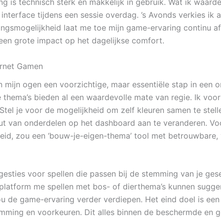
ang is technisch sterk en makkelijk in gebruik. Wat ik waar
e interface tijdens een sessie overdag. ’s Avonds verkies i
ngsmogelijkheid laat me toe mijn game-ervaring continu af
een grote impact op het dagelijkse comfort.
ternet Gamen
 mijn ogen een voorzichtige, maar essentiële stap in een om
thema’s bieden al een waardevolle mate van regie. Ik voorzi
tel je voor de mogelijkheid om zelf kleuren samen te stell
-out van onderdelen op het dashboard aan te veranderen. V
kheid, zou een ‘bouw-je-eigen-thema’ tool met betrouwbar
esties voor spellen die passen bij de stemming van je gesel
platform me spellen met bos- of dierthema’s kunnen suggere
u de game-ervaring verder verdiepen. Het eind doel is een p
emming en voorkeuren. Dit alles binnen de beschermde en 