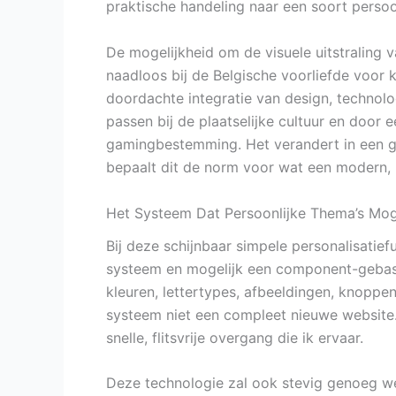
praktische handeling naar een soort persoo
De mogelijkheid om de visuele uitstraling v
naadloos bij de Belgische voorliefde voor kw
doordachte integratie van design, technolo
passen bij de plaatselijke cultuur en door e
gamingbestemming. Het verandert in een g
bepaalt dit de norm voor wat een modern, 
Het Systeem Dat Persoonlijke Thema’s Mog
Bij deze schijnbaar simpele personalisati
systeem en mogelijk een component-gebasee
kleuren, lettertypes, afbeeldingen, knoppen
systeem niet een compleet nieuwe website. 
snelle, flitsvrije overgang die ik ervaar.
Deze technologie zal ook stevig genoeg we