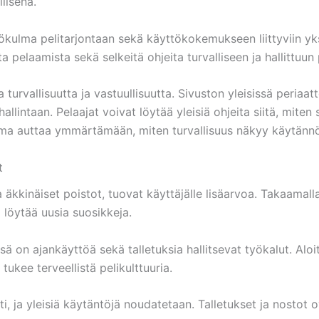
lisena.
ökulma pelitarjontaan sekä käyttökokemukseen liittyviin yksi
ista pelaamista sekä selkeitä ohjeita turvalliseen ja hallittu
urvallisuutta ja vastuullisuutta. Sivuston yleisissä periaat
allintaan. Pelaajat voivat löytää yleisiä ohjeita siitä, miten 
lma auttaa ymmärtämään, miten turvallisuus näkyy käytänn
t
 ja äkkinäiset poistot, tuovat käyttäjälle lisäarvoa. Takaam
a löytää uusia suosikkeja.
ä on ajankäyttöä sekä talletuksia hallitsevat työkalut. Aloit
tukee terveellistä pelikulttuuria.
, ja yleisiä käytäntöjä noudatetaan. Talletukset ja nostot o