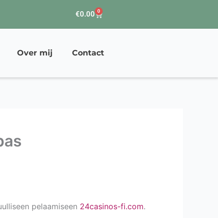
0
Winkelwagen
€
0.00
Over mij
Contact
pas
tuulliseen pelaamiseen
24casinos-fi.com
.