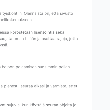
tyiskohtiin. Olennaista on, että sivusto
un pelikokemukseen.
teissa korostetaan lisensointia sekä
suojata omaa tiliään ja asettaa rajoja, jotta
össä.
alla helpon palaamisen suosimmin pelien
a pienesti, seuraa aikasi ja varmista, ettet
vat sujuvia, kun käyttäjä seuraa ohjeita ja