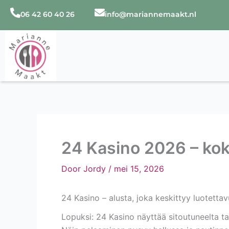
Ga
06 42 60 40 26
info@mariannemaakt.nl
naar
de
inhoud
24 Kasino 2026 – kok
Door
Jordy
/
mei 15, 2026
24 Kasino – alusta, joka keskittyy luotetta
Lopuksi: 24 Kasino näyttää sitoutuneelta t