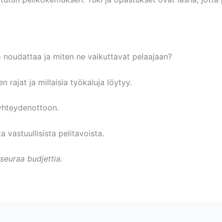
to noudattaa ja miten ne vaikuttavat pelaajaan?
 rajat ja millaisia työkaluja löytyy.
 yhteydenottoon.
a vastuullisista pelitavoista.
 seuraa budjettia.