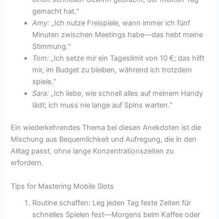
gemacht hat.“
Amy:
„Ich nutze Freispiele, wann immer ich fünf
Minuten zwischen Meetings habe—das hebt meine
Stimmung.“
Tom:
„Ich setze mir ein Tageslimit von 10 €; das hilft
mir, im Budget zu bleiben, während ich trotzdem
spiele.“
Sara:
„Ich liebe, wie schnell alles auf meinem Handy
lädt; ich muss nie lange auf Spins warten.“
Ein wiederkehrendes Thema bei diesen Anekdoten ist die
Mischung aus Bequemlichkeit und Aufregung, die in den
Alltag passt, ohne lange Konzentrationszeiten zu
erfordern.
Tips for Mastering Mobile Slots
Routine schaffen: Leg jeden Tag feste Zeiten für
schnelles Spielen fest—Morgens beim Kaffee oder