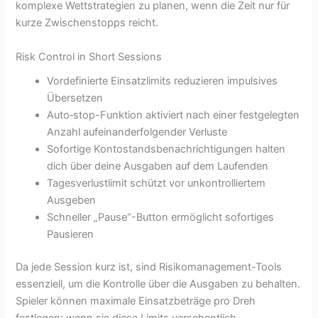
komplexe Wettstrategien zu planen, wenn die Zeit nur für
kurze Zwischenstopps reicht.
Risk Control in Short Sessions
Vordefinierte Einsatzlimits reduzieren impulsives
Übersetzen
Auto‑stop-Funktion aktiviert nach einer festgelegten
Anzahl aufeinanderfolgender Verluste
Sofortige Kontostandsbenachrichtigungen halten
dich über deine Ausgaben auf dem Laufenden
Tagesverlustlimit schützt vor unkontrolliertem
Ausgeben
Schneller „Pause“-Button ermöglicht sofortiges
Pausieren
Da jede Session kurz ist, sind Risikomanagement-Tools
essenziell, um die Kontrolle über die Ausgaben zu behalten.
Spieler können maximale Einsatzbeträge pro Dreh
festlegen; wenn sie diese Limits versehentlich